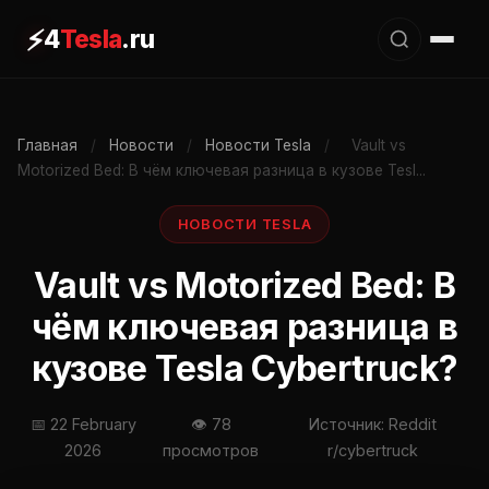
⚡
4
Tesla
.ru
Главная
/
Новости
/
Новости Tesla
/
Vault vs
Motorized Bed: В чём ключевая разница в кузове Tesl...
НОВОСТИ TESLA
Vault vs Motorized Bed: В
чём ключевая разница в
кузове Tesla Cybertruck?
📅 22 February
👁 78
Источник: Reddit
2026
просмотров
r/cybertruck