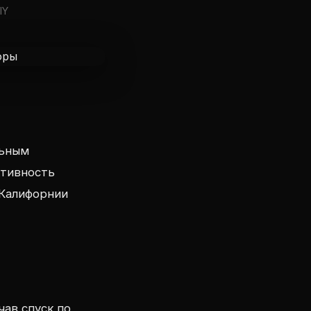
lY
льным
ктивность
 Калифорнии
чав спуск по