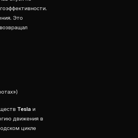
ргоэффективности.
ения. Это
 возвращал
ротах»)
уществ
Tesla
и
ргию движения в
родском цикле