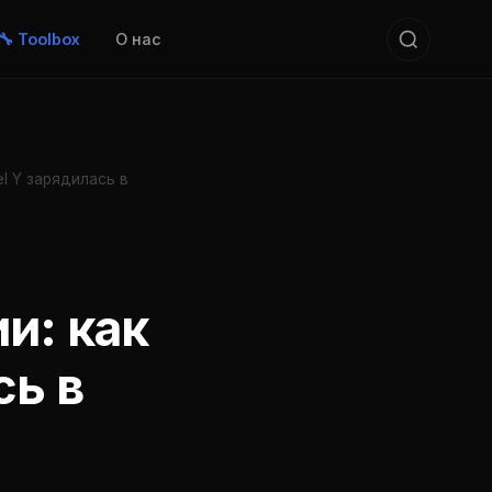
🔧 Toolbox
О нас
l Y зарядилась в
и: как
сь в