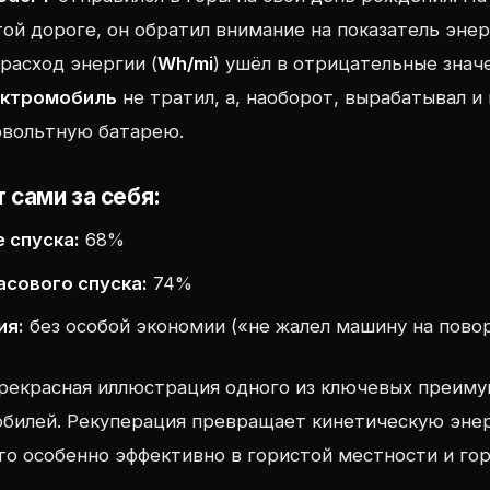
той дороге, он обратил внимание на показатель эне
 расход энергии (
Wh/mi
) ушёл в отрицательные знач
ектромобиль
не тратил, а, наоборот, вырабатывал и
овольтную батарею.
 сами за себя:
е спуска:
68%
асового спуска:
74%
ия:
без особой экономии («не жалел машину на пово
рекрасная иллюстрация одного из ключевых преим
обилей. Рекуперация превращает кинетическую эне
то особенно эффективно в гористой местности и го