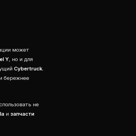
рации может
el Y
, но и для
дущий
Cybertruck
.
 и бережнее
спользовать не
la
и
запчасти