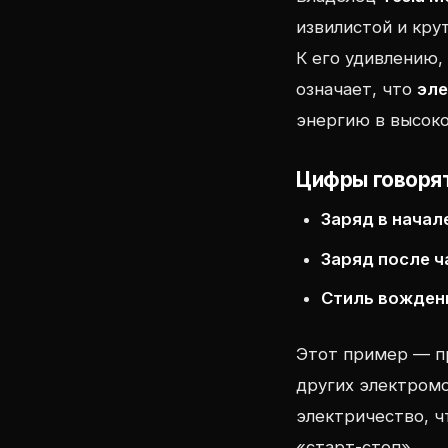
извилистой и кру
К его удивлению,
означает, что
эл
энергию в высок
Цифры говорят
Заряд в начал
Заряд после ч
Стиль вожден
Этот пример — п
других электром
электричество, ч
«старт-стоп».