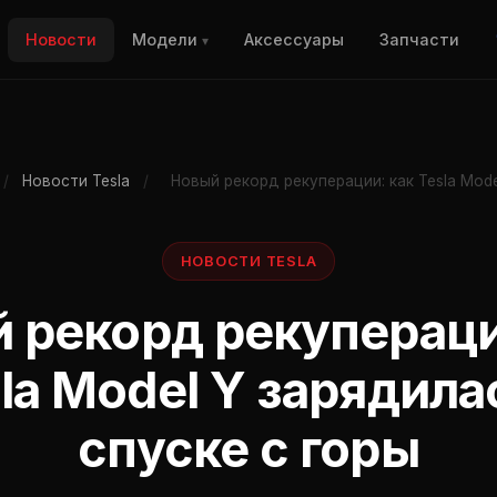
Новости
Модели
Аксессуары
Запчасти
▾
/
Новости Tesla
/
Новый рекорд рекуперации: как Tesla Mode
НОВОСТИ TESLA
 рекорд рекупераци
la Model Y зарядила
спуске с горы