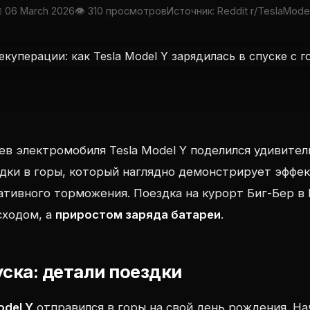
 06 March 2026
👁 310 просмотров
Источник: Reddit r/TeslaMode
ев электромобиля Tesla Model Y поделился удивите
дки в горы, который наглядно демонстрирует эффе
тивного торможения. Поездка на курорт Биг-Бер в
сходом, а
приростом заряда батареи
.
уска: детали поездки
odel Y
отправился в горы на свой день рождения. На