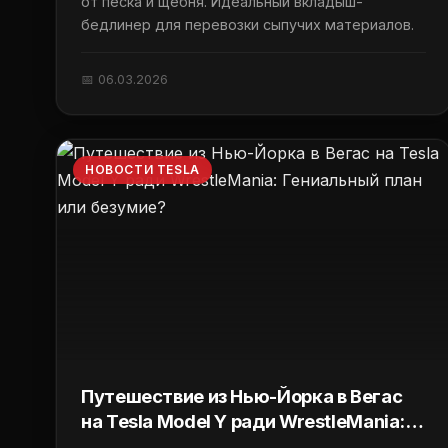
от песка и щебня. Идеальный вкладыш-
бедлинер для перевозки сыпучих материалов.
📅 06.03.2026
НОВОСТИ TESLA
Путешествие из Нью-Йорка в Вегас
на Tesla Model Y ради WrestleMania:
Гениальный план или безумие?