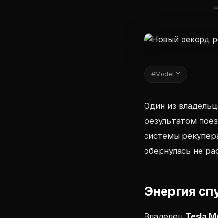

#Model Y
Один из владельц
результатом поез
системы рекупера
обернулась не ра
Энергия сп
Владелец
Tesla M