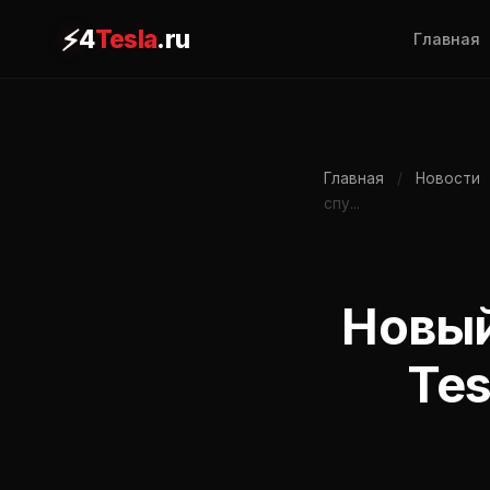
⚡
4
Tesla
.ru
Главная
Главная
/
Новости
спу...
Новый
Tes