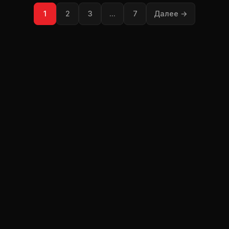
1
2
3
...
7
Далее →