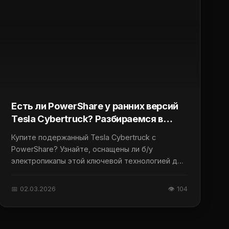
Есть ли PowerShare у ранних версий
Tesla Cybertruck? Разбираемся в
деталях
Купите подержанный Tesla Cybertruck с
PowerShare? Узнайте, оснащены ли б/у
электропикапы этой ключевой технологией для
питания дома и авто.
📅 02.03.2026
👁 104