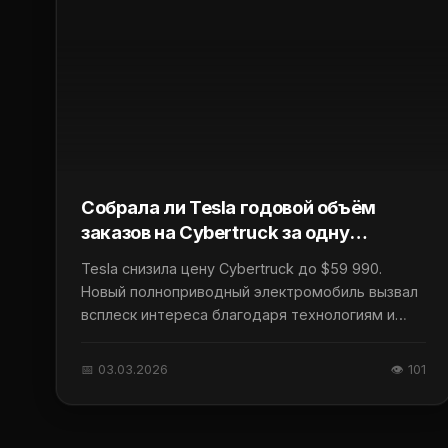
Собрала ли Tesla годовой объём
заказов на Cybertruck за одну
неделю?
Tesla снизила цену Cybertruck до $59 990.
Новый полноприводный электромобиль вызвал
всплеск интереса благодаря технологиям и
автономности.
📅 03.03.2026
👁 101