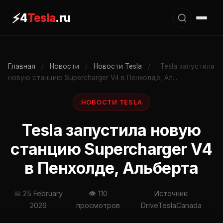
⚡
4
Tesla
.ru
Главная
/
Новости
/
Новости Tesla
/
Tesla запустила
новую станцию Supercharger V4 в Пенхолде, Ал...
НОВОСТИ TESLA
Tesla запустила новую
станцию Supercharger V4
в Пенхолде, Альберта
📅 25 February
👁 110
Источник:
2026
просмотров
DriveTeslaCanada