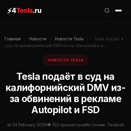
⚡
4
Tesla
.ru
Главная
/
Новости
/
Новости Tesla
/
Tesla подаёт в
суд на калифорнийский DMV из-за обвинений в р...
НОВОСТИ TESLA
Tesla подаёт в суд на
калифорнийский DMV из-
за обвинений в рекламе
Autopilot и FSD
📅 24 February 2026
👁 102 просмотров
Источник: Teslarati