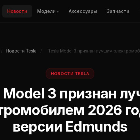
Новости
Модели
Аксессуары
Запчасти
▾
/
Новости Tesla
/
Tesla Model 3 признан лучшим электромо
НОВОСТИ TESLA
a Model 3 признан л
тромобилем 2026 го
версии Edmunds