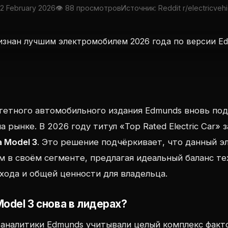
22 February 2026
👁 88 просмотров
Источник: Reddit r/electricvehi
тетного автомобильного издания Edmunds вновь по
а рынке. В 2026 году титул «Top Rated Electric Car» 
a Model 3
. Это решение подчёркивает, что данный 
м в своём сегменте, предлагая идеальный баланс те
 хода и общей ценности для владельца.
odel 3 снова в лидерах?
аналитики Edmunds учитывали целый комплекс факт