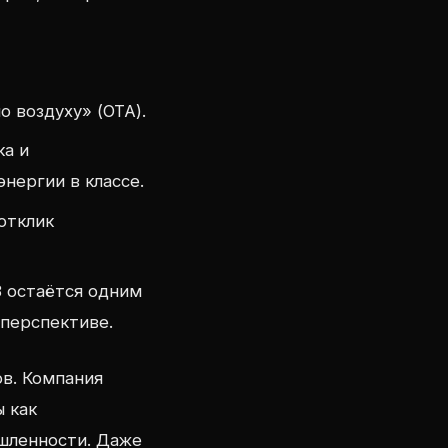
 воздуху» (OTA).
ка и
нергии в классе.
отклик
3 остаётся одним
 перспективе.
в. Компания
 как
шленности. Даже