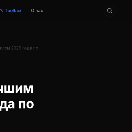
🔧 Toolbox
О нас
билем 2026 года по
учшим
да по