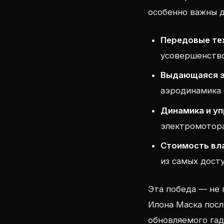
особенно важны 
Передовые те
усовершенство
Выдающаяся э
аэродинамика 
Динамика и у
электромотора
Стоимость вл
из самых дост
Эта победа — не 
Илона Маска посл
обновляемого га