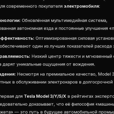
для современного покупателя
электромобиля
:
хнологии:
Обновлённая мультимедийная система,
ванная автономная езда и постоянные улучшения «по
ффективность:
Оптимизированная силовая установ
обеспечивают один из лучших показателей расхода э
правляемость:
Низкий центр тяжести и мгновенный 
 дарят уникальные ощущения от вождения.
адения:
Несмотря на премиальное качество, Model 
упных в обслуживании электрокаров в долгосрочной
первая для
Tesla Model 3/Y/S/X
в рейтингах эксперто
едовательно доказывает, что её философия «машины
джета» — это путь в будущее автомобильной промы