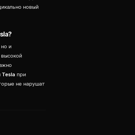
дикально новый
sla?
 но и
 высокой
важно
 Tesla
при
оторые не нарушат