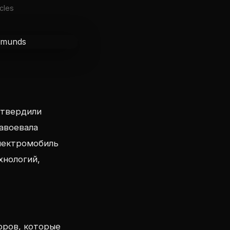
cles
дтвердили
завоевала
электромобиль
хнологий,
оров, которые