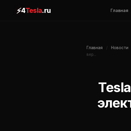
⚡
4
Tesla
.ru
Главная
Главная
/
Новости
вер...
Tesl
элек