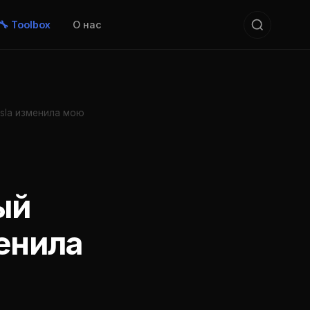
🔧 Toolbox
О нас
sla изменила мою
ый
менила