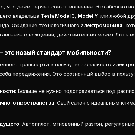
о, что даже теряет сон от волнения. Это абсолютн
ущего владельца
Tesla Model 3
,
Model Y
или любой др
енда. Ожидание технологичного
электромобиля
, ко
тавление о вождении, действительно может быть в
— это новый стандарт мобильности?
енного транспорта в пользу персонального
электр
соба передвижения. Это осознанный выбор в пользу:
бкости
: Больше не нужно подстраиваться под распис
ичного пространства
: Свой салон с идеальным кли
удущего
: Автопилот, мгновенный разгон, регулярные