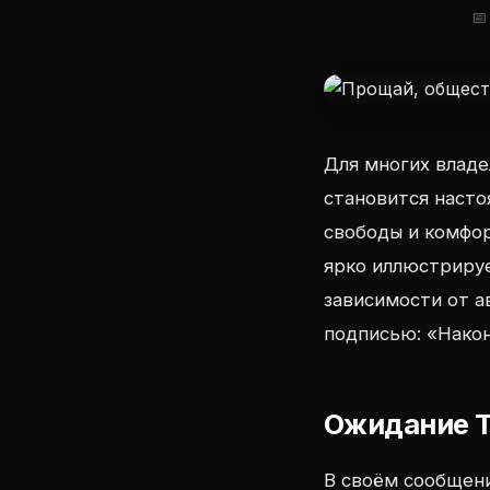
📅
Для многих влад
становится наст
свободы и комфор
ярко иллюстрируе
зависимости от а
подписью: «Након
Ожидание T
В своём сообщени