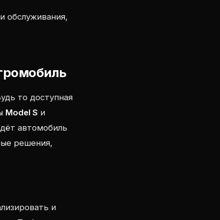
и обслуживания,
ктромобиль
удь то доступная
ны
Model S
и
дёт автомобиль
ные решения,
ализировать и