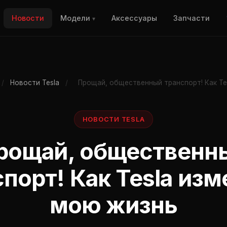
Новости
Модели
Аксессуары
Запчасти
▾
/
Новости Tesla
/
Прощай, общественный транспорт! Как Te
НОВОСТИ TESLA
рощай, общественн
порт! Как Tesla из
мою жизнь