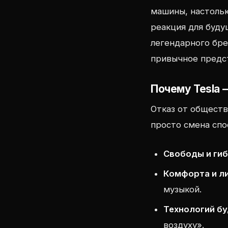
машины, настольк
реакция для буд
легендарного бр
привычное предс
Почему Tesla 
Отказ от обществ
просто смена спо
Свободы и ги
Комфорта и л
музыкой.
Технологий б
воздуху».