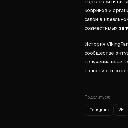
подготовить свой
ковриков и орган
салон в идеально
совместимых
зап
История VikingFa
сообществе энтуз
получения неверо
волнению и пожел
Поделиться:
Telegram
VK