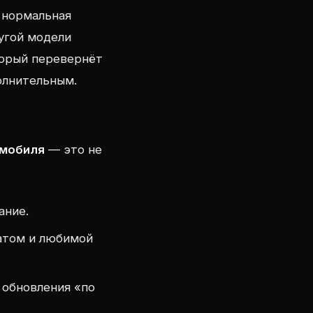
о нормальная
угой модели
торый перевернёт
олнительным.
омобиля
— это не
ание.
матом и любимой
 обновления «по