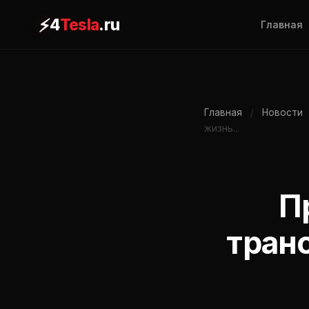
⚡
4
Tesla
.ru
Главная
Главная
/
Новости
жизнь...
П
транс