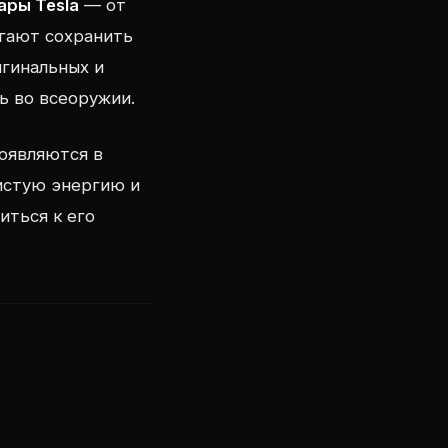
ары Tesla
— от
огают сохранить
игинальных и
ь во всеоружии.
появляются в
истую энергию и
иться к его