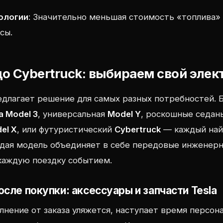
ологии
: Значительно меньшая стоимость «топлива» 
сы.
 до Cybertruck: выбираем свой эле
длагает решение для самых разных потребностей. Б
a Model 3
, универсальная
Model Y
, роскошные седа
el X
, или футуристический
Cybertruck
— каждый най
ждая модель объединяет в себе передовые инженер
каждую поездку событием.
осле покупки: аксессуары и запчасти Tesla
олнение от заказа уляжется, наступает время персон