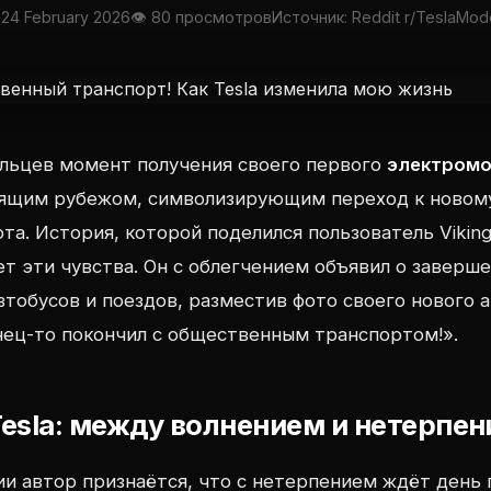
 24 February 2026
👁 80 просмотров
Источник: Reddit r/TeslaMod
ельцев момент получения своего первого
электромо
оящим рубежом, символизирующим переход к новом
та. История, которой поделился пользователь VikingF
т эти чувства. Он с облегчением объявил о заверш
втобусов и поездов, разместив фото своего нового 
ец-то покончил с общественным транспортом!».
esla: между волнением и нетерпе
и автор признаётся, что с нетерпением ждёт день 