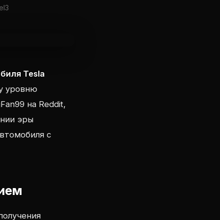
el3
биля Tesla
у уровню
an99 на Reddit,
ении эры
автомобиля с
нием
получения