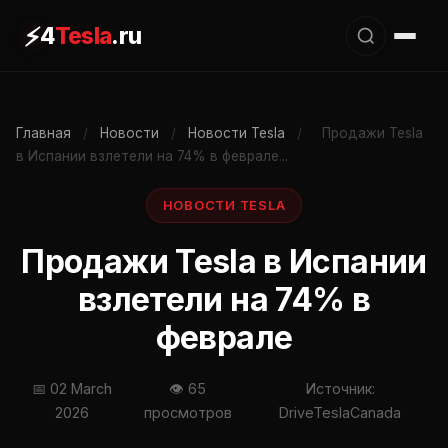
⚡
4
Tesla
.ru
Главная
/
Новости
/
Новости Tesla
/
Продажи Tesla
в Испании взлетели на 74% в феврале...
НОВОСТИ TESLA
Продажи Tesla в Испании
взлетели на 74% в
феврале
📅 02 March
👁 65
Источник:
2026
просмотров
DriveTeslaCanada