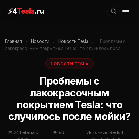
⚡
4
Tesla
.ru
Главная
/
Новости
/
Новости Tesla
/
Проблемы с
лакокрасочным покрытием Tesla: что случилось посл...
НОВОСТИ TESLA
Проблемы с
лакокрасочным
покрытием Tesla: что
случилось после мойки?
📅 24 February
👁 86
Источник: Reddit