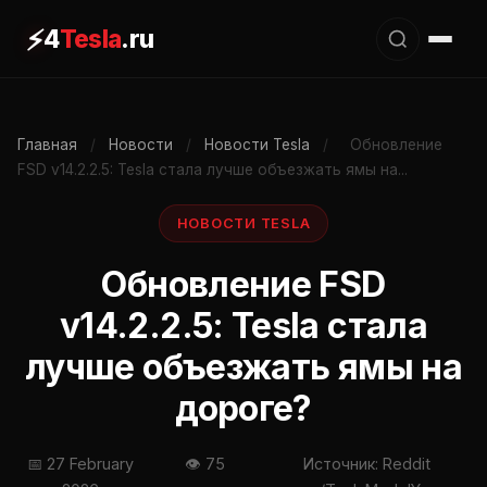
⚡
4
Tesla
.ru
Главная
/
Новости
/
Новости Tesla
/
Обновление
FSD v14.2.2.5: Tesla стала лучше объезжать ямы на...
НОВОСТИ TESLA
Обновление FSD
v14.2.2.5: Tesla стала
лучше объезжать ямы на
дороге?
📅 27 February
👁 75
Источник: Reddit