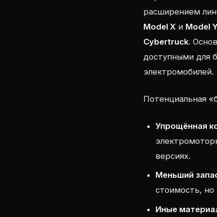
расширением лин
Model X
и
Model 
Cybertruck
. Осно
доступными для б
электромобилей.
Потенциальная «
Упрощённая к
электромоторн
версиях.
Меньший запас
стоимость, но
Иные материа