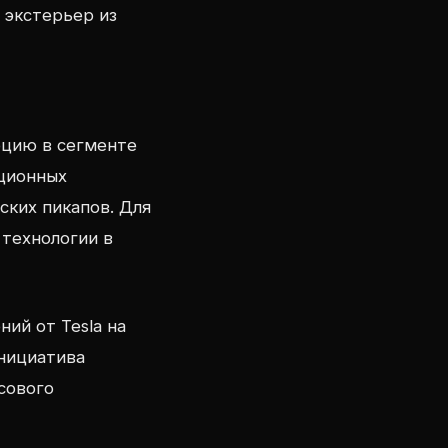
 экстерьер из
цию в сегменте
иционных
ских пикапов. Для
 технологии в
ий от Tesla на
инициатива
сового