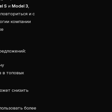
l S
и
Model 3
,
повториться и с
логии компании
ке
редложений:
ну
в в топовых
ожет снизить
пользовать более