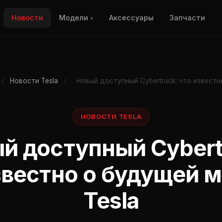
Новости
Модели
Аксессуары
Запчасти
▾
/
Новости Tesla
/
Новый доступный Cybertruck: что извест
НОВОСТИ TESLA
й доступный Cybert
звестно о будущей 
Tesla