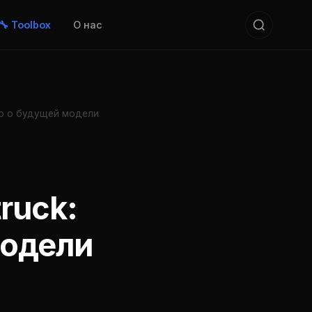
🔧 Toolbox
О нас
но о будущей модели
ruck:
модели