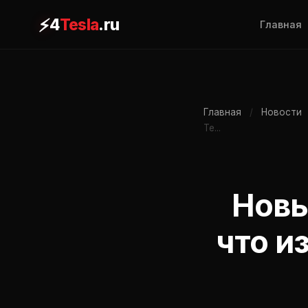
⚡
4
Tesla
.ru
Главная
Главная
/
Новости
Te...
Новы
что и