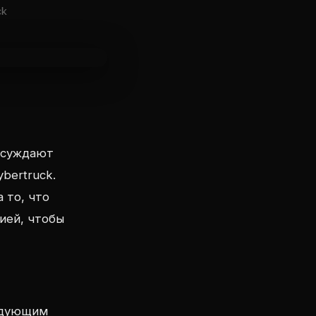
ck
бсуждают
bertruck.
 то, что
ией, чтобы
ледующим