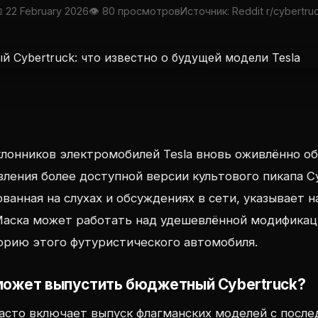
 22 February 2026
👁 80 просмотров
Источник: Reddit r/cybertru
клонников электромобилей Tesla вновь оживлённо о
ления более доступной версии культового пикапа Cy
анная на слухах и обсуждениях в сети, указывает на
Маска может работать над удешевлённой модификац
орию этого футуристического автомобиля.
может выпустить бюджетный Cybertruck?
часто включает выпуск флагманских моделей с пос