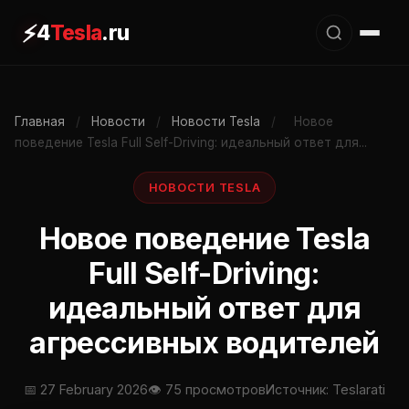
⚡
4
Tesla
.ru
Главная
/
Новости
/
Новости Tesla
/
Новое
поведение Tesla Full Self-Driving: идеальный ответ для...
НОВОСТИ TESLA
Новое поведение Tesla
Full Self-Driving:
идеальный ответ для
агрессивных водителей
📅 27 February 2026
👁 75 просмотров
Источник: Teslarati