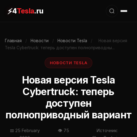
⚡
4
Tesla
.ru
Главная
/
Новости
/
Новости Tesla
/
Новая версия
Tesla Cybertruck: теперь доступен полноприводны...
НОВОСТИ TESLA
Новая версия Tesla
Cybertruck: теперь
доступен
полноприводный вариант
📅 25 February
👁 75
Источник: