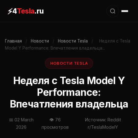
⚡
4
Tesla
.ru
Главная
/
Новости
/
Новости Tesla
/
Неделя с Tesla
Model Y Performance: Впечатления владельца...
НОВОСТИ TESLA
Неделя с Tesla Model Y
Performance:
Впечатления владельца
📅 02 March
👁 76
Источник: Reddit
2026
просмотров
r/TeslaModelY