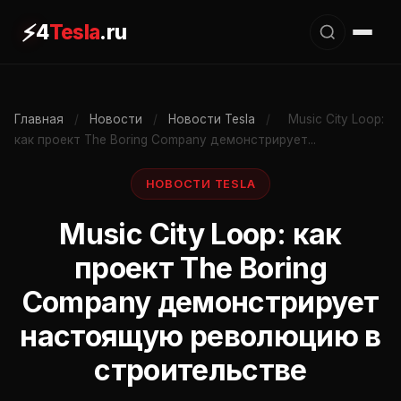
⚡
4
Tesla
.ru
Главная
/
Новости
/
Новости Tesla
/
Music City Loop:
как проект The Boring Company демонстрирует...
НОВОСТИ TESLA
Music City Loop: как
проект The Boring
Company демонстрирует
настоящую революцию в
строительстве