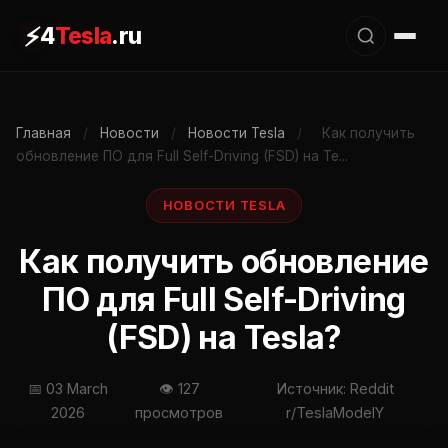
⚡
4
Tesla
.ru
Главная
/
Новости
/
Новости Tesla
/
Как получить
обновление ПО для Full Self-Driving (FSD) на Te...
НОВОСТИ TESLA
Как получить обновление
ПО для Full Self-Driving
(FSD) на Tesla?
📅 03 March
👁 127
Источник: Reddit
2026
просмотров
r/TeslaModelY