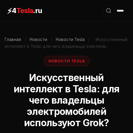
⚡
4
Tesla
.ru
Главная
/
Новости
/
Новости Tesla
/
Искусственный
интеллект в Tesla: для чего владельцы электром...
НОВОСТИ TESLA
Искусственный
интеллект в Tesla: для
чего владельцы
электромобилей
используют Grok?