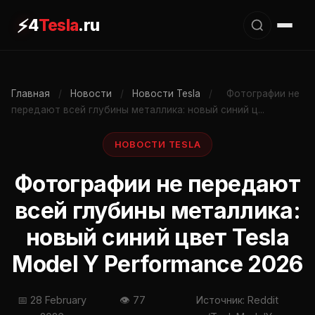
⚡
4
Tesla
.ru
Главная
/
Новости
/
Новости Tesla
/
Фотографии не
передают всей глубины металлика: новый синий ц...
НОВОСТИ TESLA
Фотографии не передают
всей глубины металлика:
новый синий цвет Tesla
Model Y Performance 2026
📅 28 February
👁 77
Источник: Reddit