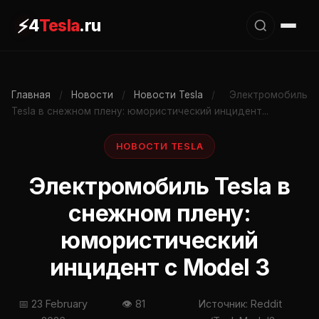
⚡
4
Tesla
.ru
Главная
/
Новости
/
Новости Tesla
/
Электромобиль
Tesla в снежном плену: юмористический инцидент...
НОВОСТИ TESLA
Электромобиль Tesla в
снежном плену:
юмористический
инцидент с Model 3
📅 23 February
👁 81
Источник: Reddit