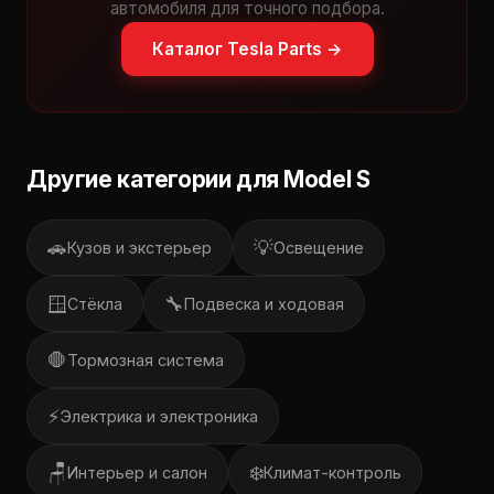
автомобиля для точного подбора.
Каталог Tesla Parts →
Другие категории для Model S
🚗
💡
Кузов и экстерьер
Освещение
🪟
🔧
Стёкла
Подвеска и ходовая
🛑
Тормозная система
⚡
Электрика и электроника
🪑
❄️
Интерьер и салон
Климат-контроль