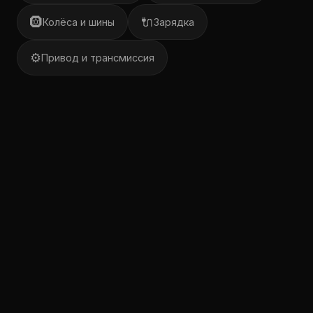
🛞
🔌
Колёса и шины
Зарядка
⚙️
Привод и трансмиссия