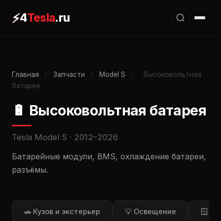
⚡
4
Tesla
.ru
Главная
/
Запчасти
/
Model S
/
Высоковольтная
батарея
🔋 Высоковольтная батарея
Tesla Model S · 2012–2026
Батарейные модули, BMS, охлаждение батареи,
разъёмы.
🚗 Кузов и экстерьер
💡 Освещение
🪟 Ст